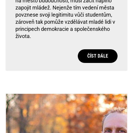
na město budoucnosti, musí začít naplno
zapojit mládež. Nejenže tím vedení města
povznese svoji legitimitu vůči studentům,
zároveň tak pomůže vzdělávat mladé lidi v
principech demokracie a společenského
života.
ČÍST DÁLE