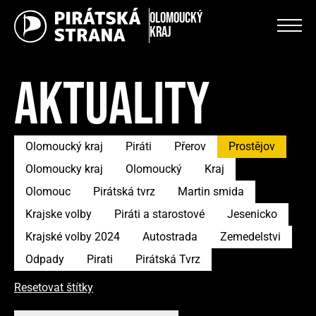
Olomoucký
kraj
AKTUALITY
Olomoucký kraj
Piráti
Přerov
Prostějov
Olomoucky kraj
Olomoucký
Kraj
Olomouc
Pirátská tvrz
Martin smida
Krajske volby
Piráti a starostové
Jesenicko
Krajské volby 2024
Autostrada
Zemedelstvi
Odpady
Pirati
Pirátská Tvrz
Resetovat štítky