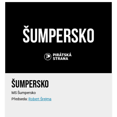
Šumpersko
MS Šumpersko
Předseda:
Robert Šrejma