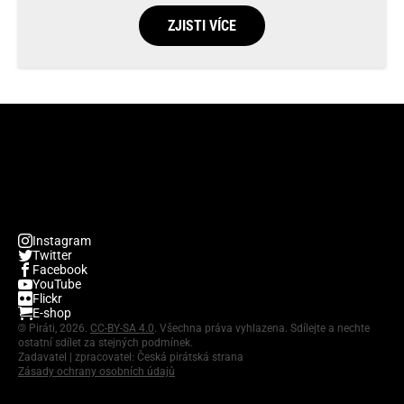
ZJISTI VÍCE
Instagram
Twitter
Facebook
YouTube
Flickr
E-shop
©
Piráti, 2026.
CC-BY-SA 4.0
. Všechna práva vyhlazena. Sdílejte a nechte
ostatní sdílet za stejných podmínek.
Zadavatel | zpracovatel: Česká pirátská strana
Zásady ochrany osobních údajů