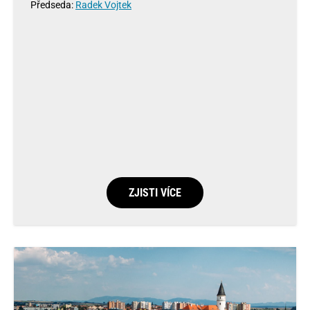
Předseda:
Radek Vojtek
ZJISTI VÍCE