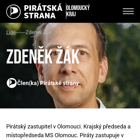
Olomoucký
kraj
Lidé
Zdeněk Žák
Zdeněk Žák
Člen(ka) Pirátské strany
Pirátský zastupitel v Olomouci. Krajský předseda a
místopředseda MS Olomouc. Piráty zastupuje v