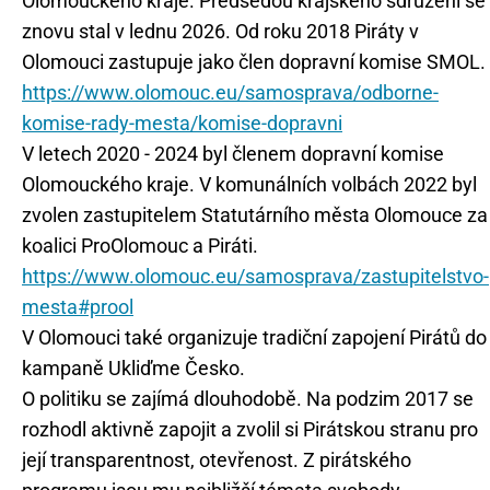
Olomouckého kraje. Předsedou krajského sdružení se
znovu stal v lednu 2026. Od roku 2018 Piráty v
https://www.olomouc.eu/samosprava/odborne-
komise-rady-mesta/komise-dopravni
V letech 2020 - 2024 byl členem dopravní komise
Olomouckého kraje. V komunálních volbách 2022 byl
zvolen zastupitelem Statutárního města Olomouce za
https://www.olomouc.eu/samosprava/zastupitelstvo-
mesta#prool
V Olomouci také organizuje tradiční zapojení Pirátů do
kampaně Ukliďme Česko.
O politiku se zajímá dlouhodobě. Na podzim 2017 se
rozhodl aktivně zapojit a zvolil si Pirátskou stranu pro
její transparentnost, otevřenost. Z pirátského