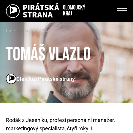
Olomoucký
kraj
Lidé
Tomáš Vlazlo
Tomáš Vlazlo
Člen(ka) Pirátské strany
Rodák z Jeseníku, profesí personální manažer,
marketingový specialista, čtyři roky 1.