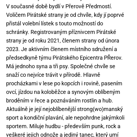
V současné době bydlí v Přerově Předmostí.
Voličem Pirátské strany je od chvíle, kdy jí poprvé
přistál volební lístek s touto možností do
schránky. Registrovaným příznivcem Pirátské
strany je od roku 2021, členem strany od února
2023. Je aktivním členem místního sdružení a
předsedkyně týmu Pirátského Epicentra PŘerov.
Má jednoho syna a tři psy. Společné chvíle se
snaží co nejvíce trávit v přírodě. Hlavně
procházkami v lese po kopcích i rovině, pasením
ovcí, jízdou na koloběžce a synovým oblíbeným
broděním v řece a poznáváním rostlin a hub.
Aktuálně je její nejoblíbenější strong(wo)manský
sport a kondiční plavání, ale nepohrdne jakýmkoli
sportem. Miluje hudbu - především punk, rock a
veškeré jejich odnože a jediný tanec, který umí