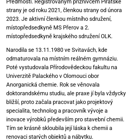
Předmostí. Registrovaným příznivcem Pirátské
strany je od roku 2021, členkou strany od února
2023. Je aktivní členkou místního sdružení,
místopředsedkyně MS Přerov a 2.
Narodila se 13.11.1980 ve Svitavách, kde
odmaturovala na místním reálném gymnáziu.
Poté vystudovala Přírodovědeckou fakultu na
Univerzitě Palackého v Olomouci obor
Anorganická chemie. Rok se věnovala
doktorandskému studiu, ale praxe jí byla vždycky
bližší, proto začala pracovat jako projektový
specialita, technolog a pracovník vývoje a
inovace výrobků především pro stavební chemii.
Tím se krásně skloubila její láska k chemii a
renovaci starých objektů a nábytku.