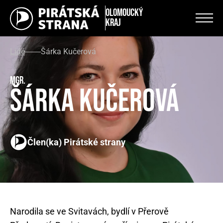
Olomoucký
kraj
Lidé
Šárka Kučerová
Mgr.
Šárka Kučerová
Člen(ka) Pirátské strany
Narodila se ve Svitavách, bydlí v Přerově