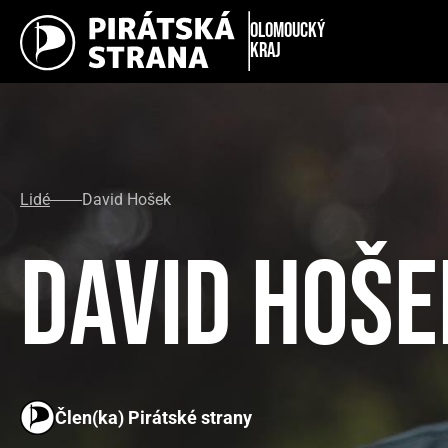
Olomoucký
kraj
Lidé
David Hošek
David Hoše
Člen(ka) Pirátské strany