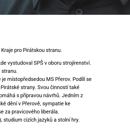
de vystudoval SPŠ v oboru strojírenství.
 stranu.
ě je místopředsedou MS Přerov. Podílí se
Pirátské strany. Svou činností také
pomáhá s přípravou návrhů. Jedním z
cké dění v Přerově, sympatie ke
e za pravicového liberála.
 studium cizích jazyků a stolní hry.