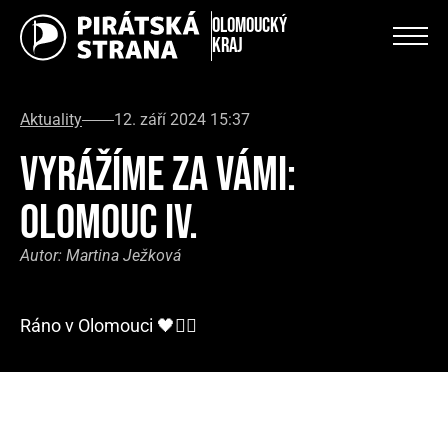
Olomoucký
kraj
Aktuality
12. září 2024 15:37
VYRÁŽÍME ZA VÁMI:
OLOMOUC IV.
Autor:
Martina Ježková
Ráno v Olomouci 🖤🏴‍☠️