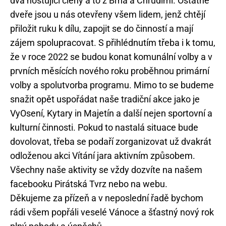
dva hostující členy a to z Brna a Chrudimi. Ostatně
dveře jsou u nás otevřeny všem lidem, jenž chtějí
přiložit ruku k dílu, zapojit se do činností a mají
zájem spolupracovat. S přihlédnutím třeba i k tomu,
že v roce 2022 se budou konat komunální volby a v
prvních měsících nového roku proběhnou primární
volby a spolutvorba programu. Mimo to se budeme
snažit opět uspořádat naše tradiční akce jako je
VyOsení, Kytary in Majetín a další nejen sportovní a
kulturní činnosti. Pokud to nastalá situace bude
dovolovat, třeba se podaří zorganizovat už dvakrát
odloženou akci Vítání jara aktivním způsobem.
Všechny naše aktivity se vždy dozvíte na našem
facebooku Pirátská Tvrz nebo na webu.
Děkujeme za přízeň a v neposlední řadě bychom
rádi všem popřáli veselé Vánoce a šťastný nový rok