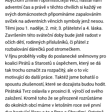
Abychom zmínili i optimističtější věci, nastal nám
adventní čas a právě v těchto chvílích si každý ve
svých domácnostech připomínáme zapalováním
svíček na adventních věncích symboly jenž nesou.
Těmi jsou 1. naděje, 2. mír, 3. přátelství a 4. láska.
Završením této sváteční doby bude jistě radost v
očích dětí, rodinných příslušníků, či přátel z
rozbalování dárečků pod stromečkem.
V říjnu proběhly volby do poslanecké sněmovny pro
koalici Pirátů a Starostů s úspěchem, který se dá
tak trochu označit za rozpačitý, ale o to víc
motivující do další práce. Taktéž jsme bohatší o
spoustu zkušeností, které se dozajista budou hodit.
Pirátská Tvrz oslavila v prosinci 8. výročí od svého
založení. Kromě toho že se přirozeně rozrůstáme
do okolních obcí máme v letošním roce své první