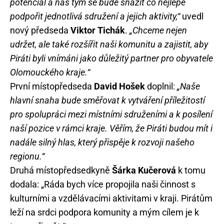
potenciál a náš tým se bude snažit co nejlépe
podpořit jednotlivá sdružení a jejich aktivity,“
uvedl
nový předseda
Viktor Tichák
.
„Chceme nejen
udržet, ale také rozšířit naši komunitu a zajistit, aby
Piráti byli vnímáni jako důležitý partner pro obyvatele
Olomouckého kraje.“
První místopředseda
David Hošek
doplnil:
„Naše
hlavní snaha bude směřovat k vytváření příležitostí
pro spolupráci mezi místními sdruženími a k posílení
naší pozice v rámci kraje. Věřím, že Piráti budou mít i
nadále silný hlas, který přispěje k rozvoji našeho
regionu.“
Druhá místopředsedkyně
Šárka Kučerová
k tomu
dodala: „Ráda bych více propojila naši činnost s
kulturními a vzdělávacími aktivitami v kraji. Pirátům
leží na srdci podpora komunity a mým cílem je k